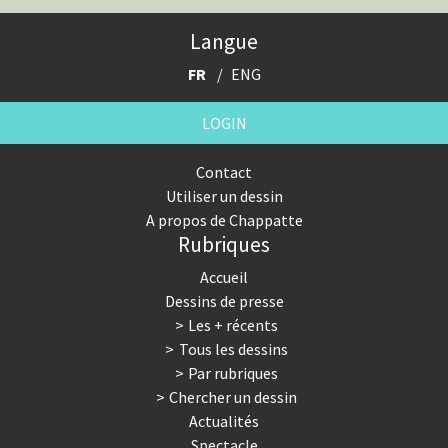
Cybermonde
Du printemps arabe à l'hiver
Langue
Election présidentielle US
Guerre en Syrie
FR
ENG
Hopp Deutschland
Israël - Palestine
LOGIN
L'Amérique et les armes
L'Iran tremble
Contact
Utiliser un dessin
La Chine et nous
La Corée du Nord: guerre ou
A propos de Chappatte
paix?
Rubriques
La finance et ses crises
La France en marche
Accueil
Dessins de presse
La guerre de Poutine
La Suisse UDC
Les + récents
Tous les dessins
Le Best-Of
Le boson de Higgs
Par rubriques
Chercher un dessin
Le climat change
Les années Bush
Actualités
Spectacle