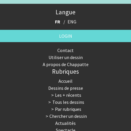
Cybermonde
Du printemps arabe à l'hiver
Langue
Election présidentielle US
Guerre en Syrie
FR
ENG
Hopp Deutschland
Israël - Palestine
LOGIN
L'Amérique et les armes
L'Iran tremble
Contact
Utiliser un dessin
La Chine et nous
La Corée du Nord: guerre ou
A propos de Chappatte
paix?
Rubriques
La finance et ses crises
La France en marche
Accueil
Dessins de presse
La guerre de Poutine
La Suisse UDC
Les + récents
Tous les dessins
Le Best-Of
Le boson de Higgs
Par rubriques
Chercher un dessin
Le climat change
Les années Bush
Actualités
Spectacle