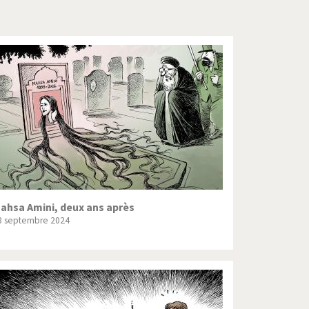
Crise grecque
Guerre en Syrie
L'Iran tremble
La France en marche
Le boson de Higgs
Les inégalités croissent
Pascal Couchepin
ahsa Amini, deux ans après
8 septembre 2024
SOS l'Europe!
Un monde de foot