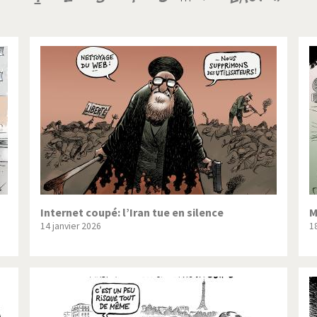
ique ou pas très?
Chère énergie!
courante
suivante
page
ntemps arabe à l'hiver
Election présidentielle US
 - Palestine
L'Amérique et les armes
ée du Nord: guerre ou paix?
La finance et ses crises
isse UDC
Le Best-Of
nnées Bush
Les années Obama
 suisse en Libye
Pakistan incertain
Internet coupé: l’Iran tue en silence
M
14 janvier 2026
1
es virus
Pot-pourri
risme
Trump II