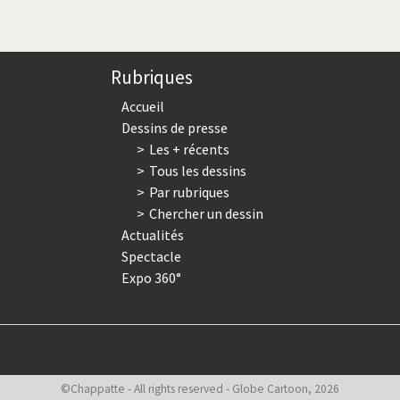
courante
suivante
page
Rubriques
Accueil
Dessins de presse
Les + récents
Tous les dessins
Par rubriques
Chercher un dessin
Actualités
Spectacle
Expo 360°
©Chappatte - All rights reserved - Globe Cartoon, 2026