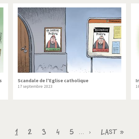
s
Scandale de l'Eglise catholique
I
17 septembre 2023
1
Page
1
Page
2
Page
3
Page
4
Page
5
Page
›
Dernière
Last »
…