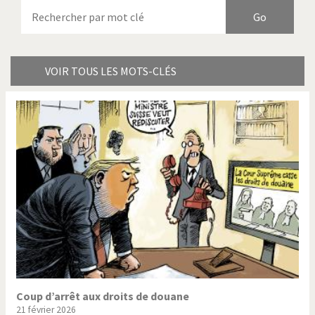
Armes à domicile
Bienvenue en Italie
Birmanie
Brexitland
Bye Biden!
Catholique ou pas très?
VOIR TOUS LES MOTS-CLÉS
Chère énergie!
Crise grecque
Cybermonde
Du printemps arabe à
l'hiver
Election présidentielle US
Guerre en Syrie
Hopp Deutschland
Israël - Palestine
L'Amérique et les armes
L'Iran tremble
La Chine et nous
La Corée du Nord: guerre ou
paix?
Coup d’arrêt aux droits de douane
21 février 2026