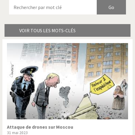
Armes à domicile
Bienvenue en Italie
Birmanie
Brexitland
Bye Biden!
Catholique ou pas très?
VOIR TOUS LES MOTS-CLÉS
Chère énergie!
Crise grecque
Cybermonde
Du printemps arabe à
l'hiver
Election présidentielle US
Guerre en Syrie
Hopp Deutschland
Israël - Palestine
L'Amérique et les armes
L'Iran tremble
La Chine et nous
La Corée du Nord: guerre ou
paix?
Attaque de drones sur Moscou
31 mai 2023