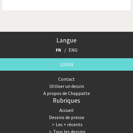
La finance et ses crises
La France en marche
La guerre de Poutine
La Suisse UDC
Le Best-Of
Le boson de Higgs
Langue
Le climat change
Les années Bush
FR
ENG
Les années Obama
Les inégalités croissent
LOGIN
Les vacances
Otages suisse en Libye
Contact
Utiliser un dessin
Pakistan incertain
Pascal Couchepin
A propos de Chappatte
Rubriques
Pauvres banques suisses!
Peur des virus
Accueil
Pot-pourri
SOS l'Europe!
Dessins de presse
Les + récents
Souvenir de Fukushima
Terrorisme
Tous les dessins