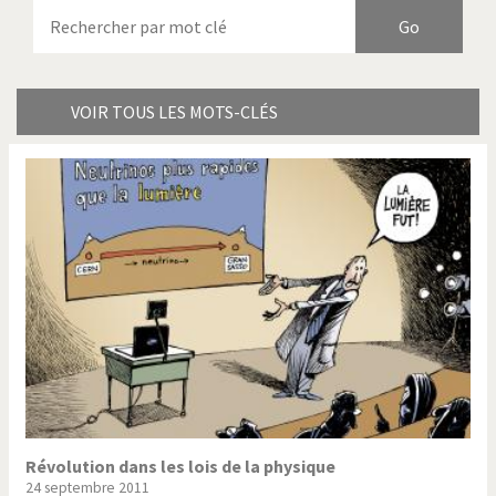
Armes à domicile
Bienvenue en Italie
Birmanie
Brexitland
Bye Biden!
Catholique ou pas très?
VOIR TOUS LES MOTS-CLÉS
Chère énergie!
Crise grecque
Cybermonde
Du printemps arabe à
l'hiver
Election présidentielle US
Guerre en Syrie
Hopp Deutschland
Israël - Palestine
L'Amérique et les armes
L'Iran tremble
La Chine et nous
La Corée du Nord: guerre ou
paix?
Révolution dans les lois de la physique
24 septembre 2011