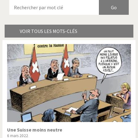
Armes à domicile
Bienvenue en Italie
Birmanie
Brexitland
Bye Biden!
Catholique ou pas très?
VOIR TOUS LES MOTS-CLÉS
Chère énergie!
Crise grecque
Cybermonde
Du printemps arabe à
l'hiver
Election présidentielle US
Guerre en Syrie
Hopp Deutschland
Israël - Palestine
L'Amérique et les armes
L'Iran tremble
La Chine et nous
La Corée du Nord: guerre ou
paix?
Une Suisse moins neutre
6 mars 2022