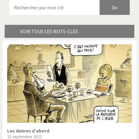
Armes à domicile
Bienvenue en Italie
Birmanie
Brexitland
Bye Biden!
Catholique ou pas très?
VOIR TOUS LES MOTS-CLÉS
Chère énergie!
Crise grecque
Cybermonde
Du printemps arabe à
l'hiver
Election présidentielle US
Guerre en Syrie
Hopp Deutschland
Israël - Palestine
L'Amérique et les armes
L'Iran tremble
La Chine et nous
La Corée du Nord: guerre ou
paix?
Les dames d’abord
21 septembre 2022