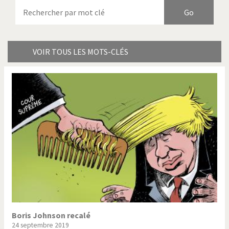
Armes à domicile
Bienvenue en Italie
Birmanie
Brexitland
Bye Biden!
Catholique ou pas très?
VOIR TOUS LES MOTS-CLÉS
Chère énergie!
Crise grecque
Cybermonde
Du printemps arabe à
l'hiver
Election présidentielle US
Guerre en Syrie
Hopp Deutschland
Israël - Palestine
L'Amérique et les armes
L'Iran tremble
La Chine et nous
La Corée du Nord: guerre ou
paix?
Boris Johnson recalé
24 septembre 2019