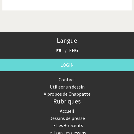
La finance et ses crises
La France en marche
La guerre de Poutine
La Suisse UDC
Le Best-Of
Le boson de Higgs
Langue
Le climat change
Les années Bush
FR
ENG
Les années Obama
Les inégalités croissent
LOGIN
Les vacances
Otages suisse en Libye
Contact
Utiliser un dessin
Pakistan incertain
Pascal Couchepin
A propos de Chappatte
Rubriques
Pauvres banques suisses!
Peur des virus
Accueil
Pot-pourri
SOS l'Europe!
Dessins de presse
Les + récents
Souvenir de Fukushima
Terrorisme
Tous les dessins