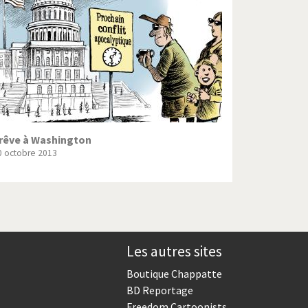
Crise grecque
Guerre en Syrie
L'Iran tremble
La France en marche
Le boson de Higgs
rêve à Washington
0 octobre 2013
Les inégalités croissent
Pascal Couchepin
SOS l'Europe!
Les autres sites
Un monde de foot
Boutique Chappatte
BD Reportage
Freedom Cartoonists