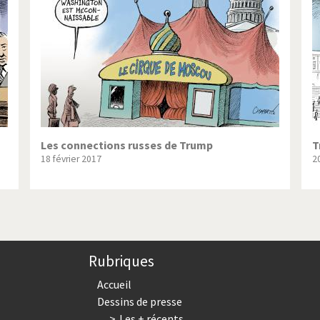
ique ou pas très?
Chère énergie!
ntemps arabe à l'hiver
Election présidentielle US
 - Palestine
L'Amérique et les armes
ée du Nord: guerre ou paix?
La finance et ses crises
isse UDC
Le Best-Of
Les connections russes de Trump
T
18 février 2017
2
nnées Bush
Les années Obama
 suisse en Libye
Pakistan incertain
es virus
Pot-pourri
Rubriques
risme
Trump II
Accueil
Dessins de presse
Les + récents