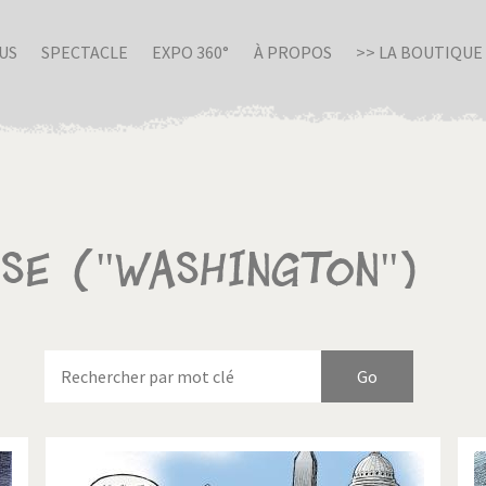
US
SPECTACLE
EXPO 360°
À PROPOS
>> LA BOUTIQUE
sse ("Washington")
nue en Italie
Birmanie