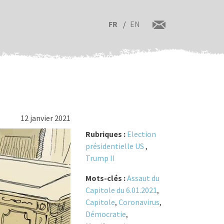
FR
EN
12 janvier 2021
Rubriques :
Election
présidentielle US
,
Trump II
Mots-clés :
Assaut du
Capitole du 6.01.2021
,
Capitole
,
Coronavirus
,
Démocratie
,