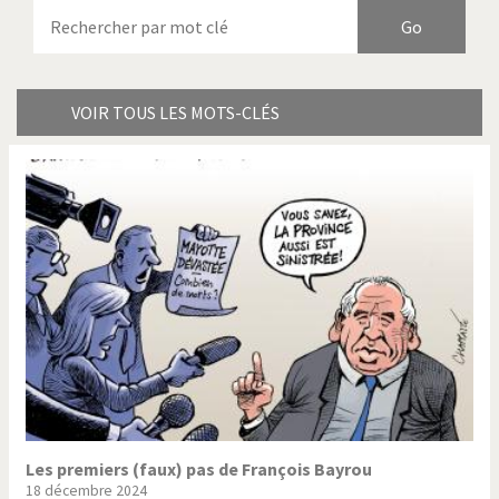
Armes à domicile
Bienvenue en Italie
Birmanie
Brexitland
Bye Biden!
Catholique ou pas très?
VOIR TOUS LES MOTS-CLÉS
Chère énergie!
Crise grecque
Cybermonde
Du printemps arabe à
l'hiver
Election présidentielle US
Guerre en Syrie
Hopp Deutschland
Israël - Palestine
L'Amérique et les armes
L'Iran tremble
La Chine et nous
La Corée du Nord: guerre ou
paix?
Les premiers (faux) pas de François Bayrou
18 décembre 2024