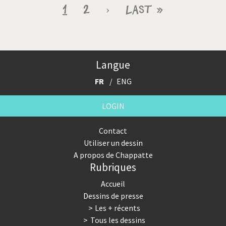
Pagination
Page
1
Page
2
Page
›
Dernière
Last »
courante
suivante
page
Langue
FR
ENG
LOGIN
Contact
Utiliser un dessin
A propos de Chappatte
Rubriques
Accueil
Dessins de presse
Les + récents
Tous les dessins