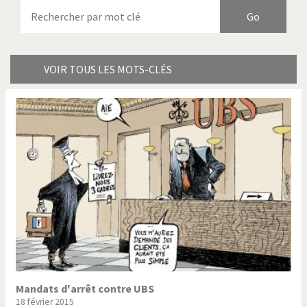
Armes à domicile
Bienvenue en Italie
Birmanie
Brexitland
Bye Biden!
Catholique ou pas très?
VOIR TOUS LES MOTS-CLÉS
Chère énergie!
Crise grecque
Cybermonde
Du printemps arabe à
l'hiver
Election présidentielle US
Guerre en Syrie
Hopp Deutschland
Israël - Palestine
L'Amérique et les armes
L'Iran tremble
La Chine et nous
La Corée du Nord: guerre ou
paix?
Mandats d'arrêt contre UBS
18 février 2015