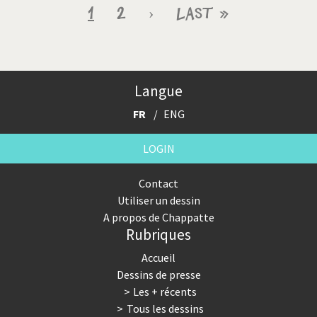
Pagination
Page
1
Page
2
Page
›
Dernière
Last »
courante
suivante
page
Langue
FR
ENG
LOGIN
Contact
Utiliser un dessin
A propos de Chappatte
Rubriques
Accueil
Dessins de presse
Les + récents
Tous les dessins