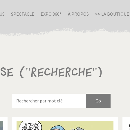
US
SPECTACLE
EXPO 360°
À PROPOS
>> LA BOUTIQUE
sse ("Recherche")
nue en Italie
Birmanie