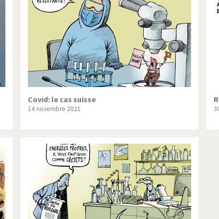
ique ou pas très?
Chère énergie!
ntemps arabe à l'hiver
Election présidentielle US
 - Palestine
L'Amérique et les armes
ée du Nord: guerre ou paix?
La finance et ses crises
isse UDC
Le Best-Of
Covid: le cas suisse
R
14 novembre 2021
3
nnées Bush
Les années Obama
 suisse en Libye
Pakistan incertain
es virus
Pot-pourri
risme
Trump II