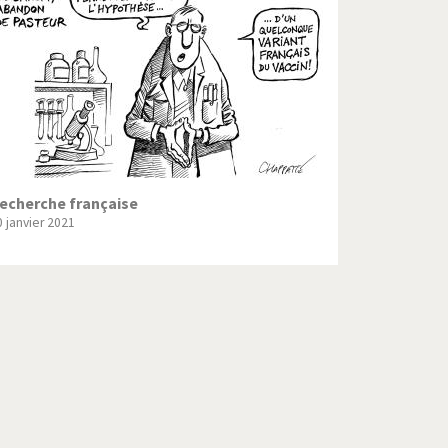
Crise grecque
Guerre en Syrie
L'Iran tremble
La France en marche
Le boson de Higgs
echerche française
0 janvier 2021
Les inégalités croissent
Pascal Couchepin
SOS l'Europe!
Un monde de foot