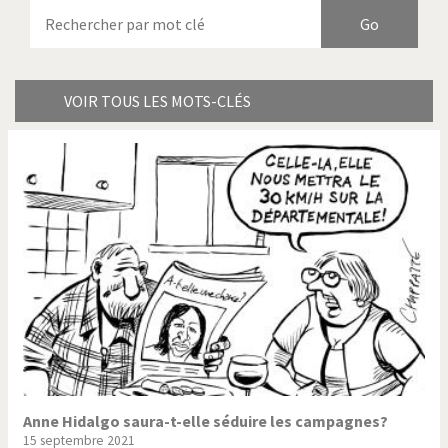
Armes à domicile
Bienvenue en Italie
Birmanie
Brexitland
Bye Biden!
Catholique ou pas très?
VOIR TOUS LES MOTS-CLÉS
Chère énergie!
Crise grecque
Cybermonde
Du printemps arabe à
l'hiver
Election présidentielle US
Guerre en Syrie
Hopp Deutschland
Israël - Palestine
L'Amérique et les armes
L'Iran tremble
La Chine et nous
La Corée du Nord: guerre ou
paix?
Anne Hidalgo saura-t-elle séduire les campagnes?
15 septembre 2021